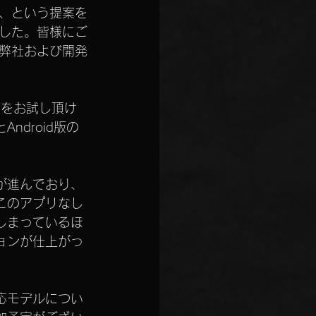
、という提案を
した。皆様にご
弊社および開発
能をお試し頂け
droid版の
が進んでおり、
このアプリなし
しまっているほ
ョンが仕上がっ
。
応モデルについ