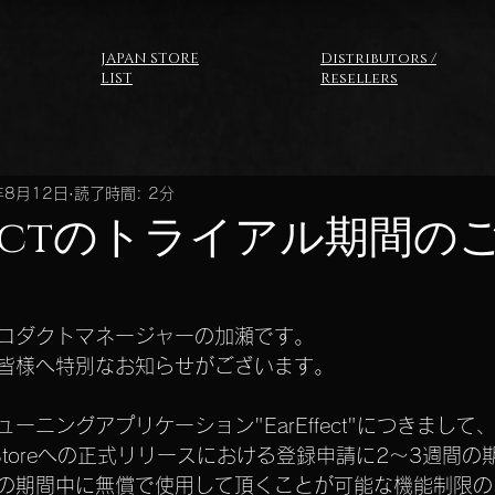
JAPAN STORE
Distributors /
LIST
Resellers
年8月12日
読了時間: 2分
ffectのトライアル期間の
ロダクトマネージャーの加瀬です。
皆様へ特別なお知らせがございます。
ニングアプリケーション"EarEffect"につきまして、Goog
 App Storeへの正式リリースにおける登録申請に2〜3週間
の期間中に無償で使用して頂くことが可能な機能制限の