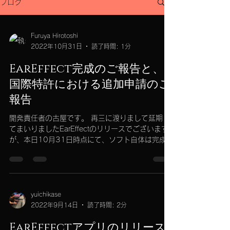
ブログ
Furuya Hirotoshi
2022年10月31日
読了時間: 1分
EarEffect完成のご報告と、
国際特許における追加申請のご
報告
開発責任者の古屋です。 再三に渡りまして延期し
てまいりましたEarEffectのリリースでございます
が、本日10月31日時点にて、ソフト自体は完成し
ております。一気にリリースまで持ち込みたいと
考えておりましたが、次世代型のソフト故に、新
たなアイディアが満載のため、さらなる特...
yuichikase
2022年9月14日
読了時間: 2分
EarEffectアプリのリリース