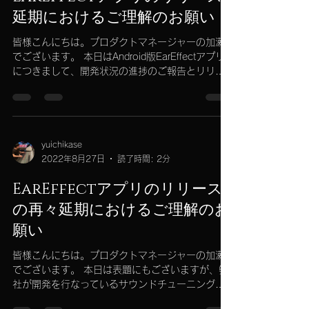
延期におけるご理解のお願い
皆様こんにちは。プロダクトマネージャーの加瀬
でございます。 本日はAndroid版EarEffectアプリ
につきまして、開発状況の進捗のご報告とリリー
ス日についてご案内をさせて頂きます。 開発状況
でございますが、現在サウンドエンジンの最終調
整作業に入っている状況で、モバイル...
yuichikase
2022年8月27日
読了時間: 2分
EarEffectアプリのリリース
の再々延期におけるご理解のお
願い
皆様こんにちは。プロダクトマネージャーの加瀬
でございます。 本日は表題にもございますが、弊
社が開発を行なっているサウンドチューニングア
プリ"EarEffect"のリリース日についてのご案内を