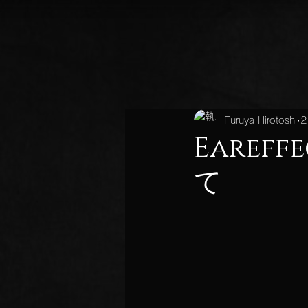
Furuya Hirotoshi
Eare
て