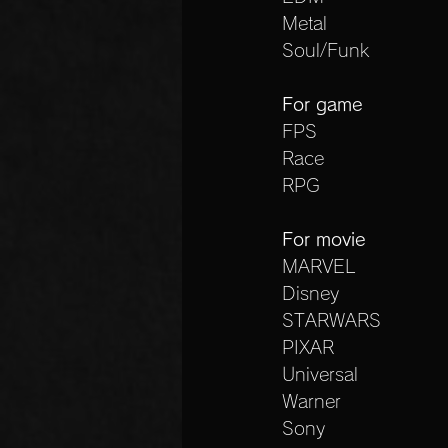
Metal
Soul/Funk
For game
FPS
Race
RPG
For movie
MARVEL
Disney
STARWARS
PIXAR
Universal
Warner
Sony