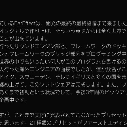
いるEarEffectは、開発の最終の最終段階まで来まし
オリジナルで作り上げ、そういう意味からは全く世界で
ことが出来ています。
行ったサウンドエンジン部と、フレームワークのドッキ
ンとフレームワークのブリッジ部分をプログラミング中
世界の中でもいったい何人がこのプログラムを書けるの
人行った海外エンジニアの面接でしたが、僅か数名がこ
ドイツ、スウェーデン、そしてイギリスと多くの国をま
纏め上げて、このソフトウェアは完成します。また、フ
あくまで初動という状況でして、今後3年間のビックア
企画中です。
すが、これまで実際に発表されてこなかったプリセット
と思います。21種類のプリセットがファーストエディ