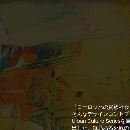
​『ヨーロッパの貴族社
​そんなデザインコンセプトを
Urban Culture
出した、気品ある外観の N