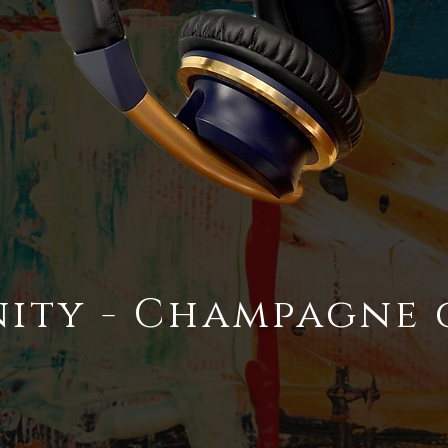
nity - C
hampagne 